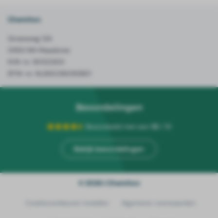
Chemiton
Groesweg 12A
5993 NN Maasbree
KVK-nr. 90122305
BTW-nr. NL865216095B01
Beoordelingen
Beoordeeld met een
10
/ 10
Bekijk beoordelingen
© 2026 | Chemiton
Cookievoorkeuren instellen
Algemene voorwaarden