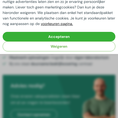
( €49,50 incl. btw)
nuttige advertenties laten zien en zo je ervaring persoonlijker
maken. Liever toch geen marketingcookies? Dan kun je deze
240+
Op aanvraag
hieronder weigeren. We plaatsen dan enkel het standaardpakket
van functionele en analytische cookies. Je kunt je voorkeuren later
nog aanpassen op de
voorkeuren pagina.
In
winkelwagen
Accepteren
Kwaliteit
gegarandeerd
Weigeren
Extra korting mogelijk bij
grote afname
Maatwerk oplossingen
mogelijk door
eigen laboratorium
Bij ons staat
duurzame bedrijfsvoering
centraal
Advies nodig?
Onze ervaren vakspecialisten staan klaar
om al uw vragen te beantwoorden!
Contact opnemen