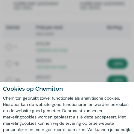
HURRICANE QUICKWAX
HURRICANE QUICKWAX
325 200L
325 1000L
Aantal
Prijs per stuk
Korting
(excl. btw)
€74,38
1
( €90,00 incl. btw)
€59,50
12
-20%
( €72,00 incl. btw)
€52,07
24
-30%
( €63,00 incl. btw)
Cookies op Chemiton
€48,35
48
-35%
Chemiton gebruikt zowel functionele als analytische cookies.
( €58,50 incl. btw)
Hierdoor kan de website goed functioneren en worden bezoeken
op de website goed gemeten. Daarnaast kunnen er
€44,63
120
-40%
marketingcookies worden geplaatst als je deze accepteert. Met
( €54,00 incl. btw)
marketingcookies kunnen wij de ervaring op onze website
€40,91
persoonlijker en meer gestroomlijnd maken. We kunnen je namelijk
240
-45%