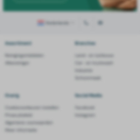
Nederlands
Assortiment
Branches
Reinigingsmiddelen
Land- en tuinbouw
Allesreiniger
Car- en truckwash
Industrie
Schoonmaak
Overig
Social Media
Cookievoorkeuren instellen
Facebook
Privacybeleid
Instagram
Algemene voorwaarden
Meer informatie