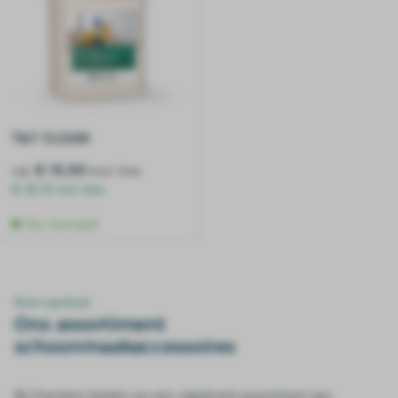
T&T CLEAN
v.a.
€ 15,50
excl. btw
€ 18,75 incl. btw
Op voorraad
Ruim aanbod
Ons assortiment
schoonmaakaccessoires
Bij Chemiton bieden we een uitgebreid assortiment aan