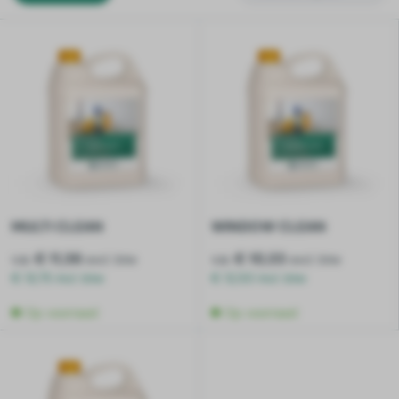
MULTI CLEAN
WINDOW CLEAN
v.a.
€ 11,36
v.a.
€ 10,33
excl. btw
excl. btw
€ 13,75 incl. btw
€ 12,50 incl. btw
Op voorraad
Op voorraad