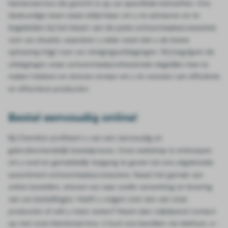
klantenservice die gericht is op uw specifieke behoeften. Ons
deskundige team staat altijd klaar om u te adviseren en te
begeleiden bij het kiezen van de juiste schoonmaakaccessoires
voor uw situatie, waardoor u zeker weet dat u de beste
oplossing krijgt voor uw reinigingsuitdagingen. Wij begrijpen de
uitdagingen waar schoonmaakprofessionals dagelijks mee te
maken hebben en streven ernaar om u te voorzien van efficiënte
en effectieve producten.
Bestel eenvoudig online!
Bij Chemiton profiteert u van een eenvoudig en
gebruiksvriendelijk bestelproces. Onze webshop is ontworpen
om u snel en gemakkelijk toegang te geven tot ons uitgebreide
assortiment schoonmaakaccessoires. Naast het gemak van
online bestellen, streven we naar snelle verwerking en levering
van uw bestellingen. Heeft u vragen over een van onze
producten of wilt u meer weten? Neem dan vrijblijvend contact
op met onze klantenservice. U kunt ons bereiken via telefoon, e-