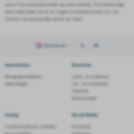
mail of het contactformulier op onze website. Ons deskundige
team staat klaar om al uw vragen te beantwoorden en u te
voorzien van persoonlijk advies op maat.
Nederlands
Assortiment
Branches
Reinigingsmiddelen
Land- en tuinbouw
Allesreiniger
Car- en truckwash
Industrie
Schoonmaak
Overig
Social Media
Cookievoorkeuren instellen
Facebook
Privacybeleid
Instagram