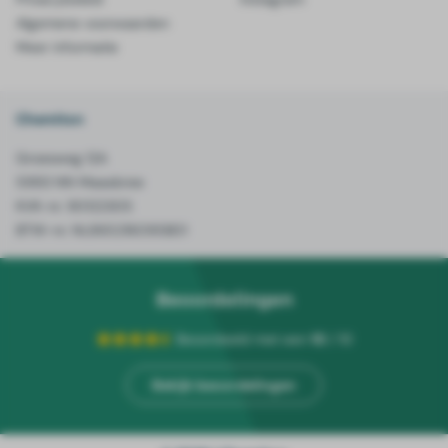
Algemene voorwaarden
Meer informatie
Chemiton
Groesweg 12A
5993 NN Maasbree
KVK-nr. 90122305
BTW-nr. NL865216095B01
Beoordelingen
Beoordeeld met een
10
/ 10
Bekijk beoordelingen