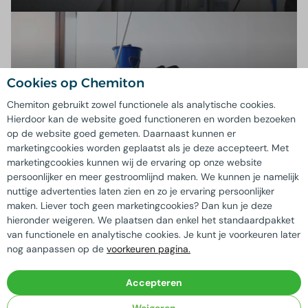
Cookies op Chemiton
Schoonmaak
Chemiton gebruikt zowel functionele als analytische cookies.
Hierdoor kan de website goed functioneren en worden bezoeken
Bekijk assortiment
op de website goed gemeten. Daarnaast kunnen er
marketingcookies worden geplaatst als je deze accepteert. Met
marketingcookies kunnen wij de ervaring op onze website
persoonlijker en meer gestroomlijnd maken. We kunnen je namelijk
nuttige advertenties laten zien en zo je ervaring persoonlijker
maken. Liever toch geen marketingcookies? Dan kun je deze
Ervaring die telt
hieronder weigeren. We plaatsen dan enkel het standaardpakket
Schoonmaak groothandel voor
van functionele en analytische cookies. Je kunt je voorkeuren later
diverse sectoren
nog aanpassen op de
voorkeuren pagina.
Bij Chemiton begrijpen we dat verschillende branches
Accepteren
verschillende behoeften hebben als het gaat om
schoonmaak en reiniging. Daarom bieden wij
Weigeren