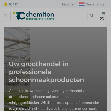
10
/ 10
Inloggen
Nederlands
Schoonmaakartikelen
Reinigingsmiddelen
Branches
(0)
Alle branches
Alle reinigingsmiddelen
Alle schoonmaakartikelen
Alles van A
Car- en truckwash
Industriële reiniging
Borstels
Voorwas
Land- en tuinbouw
Autowas spullen
Handschoenen
Shampoo en
Industrie
Allesreiniger
Sponzen
Velgenreinig
Uw groothandel in
Schoonmaak
Glasreiniger
Poetsdoeken
professionele
Vloerreiniging en onderhoud
schoonmaakproducten
Stalreiniging
Chemiton is uw toonaangevende groothandel voor
Overige reinigingsmiddelen
professionele schoonmaakproducten en
reinigingsmiddelen. Wij zijn er trots op om dé leverancier
te zijn die zich richt op diverse branches, met een scala