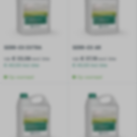
SERR-EX EXTRA
SERR-EX AR
v.a.
€ 33,06
v.a.
€ 37,19
excl. btw
excl. btw
€ 40,00 incl. btw
€ 45,00 incl. btw
Op voorraad
Op voorraad