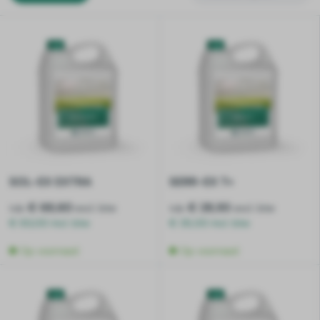
leveren producten die de hygiëne en veiligheid in uw landbouw-
en tuinbouwfaciliteiten waarborgen. Ontdek hoe Chemiton uw
bedrijf kan ondersteunen in het streven naar een schone en
veilige werkomgeving.
SOL-EX EXTRA
SERR-EX T+
v.a.
€ 68,60
v.a.
€ 28,93
excl. btw
excl. btw
€ 83,00 incl. btw
€ 35,00 incl. btw
Op voorraad
Op voorraad