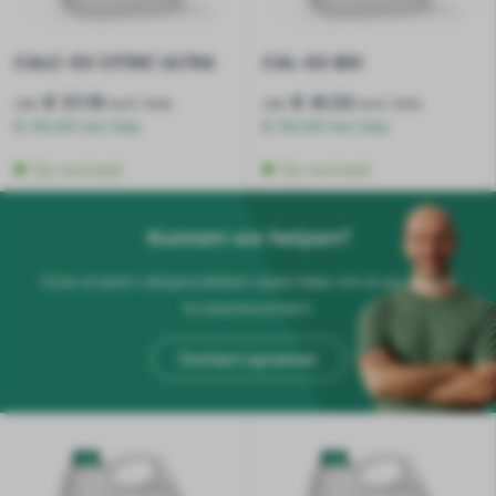
CALC-EX CITRIC ULTRA
CAL-EX BIO
v.a.
€ 37,19
v.a.
€ 41,32
excl. btw
excl. btw
€ 45,00 incl. btw
€ 50,00 incl. btw
Op voorraad
Op voorraad
Kunnen we helpen?
Onze ervaren vakspecialisten staan klaar om al uw vragen
te beantwoorden!
Contact opnemen