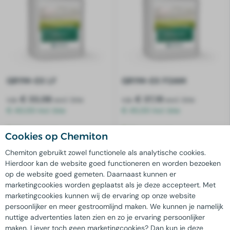
GRYM-EX LF
GRYM-EX FOAM
v.a.
€ 33,06
v.a.
€ 37,19
excl. btw
excl. btw
€ 40,00 incl. btw
€ 45,00 incl. btw
Op voorraad
Op voorraad
Cookies op Chemiton
Chemiton gebruikt zowel functionele als analytische cookies.
Hierdoor kan de website goed functioneren en worden bezoeken
op de website goed gemeten. Daarnaast kunnen er
Effectieve reinigingsoplossingen voor land- en (glas)tuinbouw
marketingcookies worden geplaatst als je deze accepteert. Met
Land- en tuinbouwreiniging met
marketingcookies kunnen wij de ervaring op onze website
producten van Chemiton
persoonlijker en meer gestroomlijnd maken. We kunnen je namelijk
nuttige advertenties laten zien en zo je ervaring persoonlijker
maken. Liever toch geen marketingcookies? Dan kun je deze
Chemiton biedt een uitgebreid assortiment aan