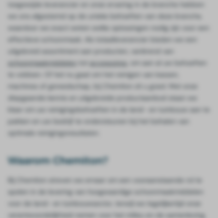
toegewijde leverancier en onze ervaring in de branche hebben
we ons afgestemd op de unieke behoeften van deze branche,
waardoor we exact weten welke oplossingen nodig zijn voor een
effectieve schoonmaak. Als totaalleverancier bieden we een
uitgebreid assortiment aan producten, variërend van
schoonmaakmiddelen
tot
accessoires
, om aan al uw behoeften
te voldoen. Of het nu gaat om het reinigen van kassen,
machines of gereedschap, bij Chemiton zit u goed. Met onze
diepgaande kennis en uitgebreide productaanbod staan we
klaar om uw reinigingsbehoeften in de land- en tuinbouw aan te
pakken en uw bedrijf te ondersteunen bij het behalen van
optimale reinigingsresultaten.
Waarom Chemiton?
Bij Chemiton streven we ernaar om een vooraanstaande rol te
spelen in de levering van hoogwaardige schoonmaakmiddelen
voor de land- en tuinbouwsector, terwijl we tegelijkertijd onze
verantwoordelijkheid nemen voor het milieu en de samenleving.