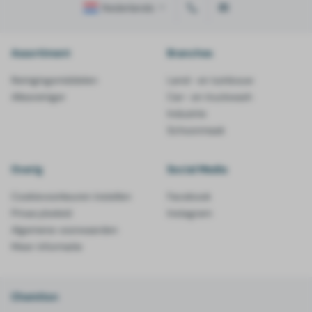
Nederlands
Assortiment
Branches
Reinigingsmiddelen
Land- en tuinbouw
Allesreiniger
Car- en truckwash
Industrie
Schoonmaak
Overig
Social Media
Cookievoorkeuren instellen
Facebook
Privacybeleid
Instagram
Algemene voorwaarden
Meer informatie
Chemiton