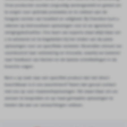
Onze producten worden zorgvuldig samengesteld en getest om
te zorgen voor optimale prestaties en te voldoen aan de
hoogste normen van kwaliteit en veiligheid. Bij Chemiton kunt u
rekenen op betrouwbare oplossingen voor al uw agrarische
reinigingsbehoeften. Ons team van experts staat altijd klaar om
u te adviseren en te begeleiden bij het vinden van de juiste
oplossingen voor uw specifieke vereisten. Bovendien streven we
voortdurend naar verbetering en innovatie, waarbij we luisteren
naar feedback van klanten en de laatste ontwikkelingen in de
branche volgen.
Bent u op zoek naar een specifiek product dat niet direct
beschikbaar is in ons assortiment? Neem dan gerust contact
met ons op voor maatwerkoplossingen. We staan klaar om uw
wensen te bespreken en op maat gemaakte oplossingen te
bieden die aan uw verwachtingen voldoen.