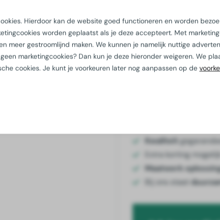
5
€3
 cookies. Hierdoor kan de website goed functioneren en worden bezo
15
€3
tingcookies worden geplaatst als je deze accepteert. Met marketin
 en meer gestroomlijnd maken. We kunnen je namelijk nuttige adverten
30
€3
och geen marketingcookies? Dan kun je deze hieronder weigeren. We pl
ische cookies. Je kunt je voorkeuren later nog aanpassen op de
voork
30+
Op
Voeg t
Kwaliteit
gegarande
Extra korting mogelij
Maatwerk oplossin
Bij ons staat
duurza