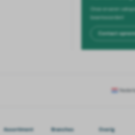
Onze ervaren vakspe
beantwoorden!
Contact opne
Nederl
Assortiment
Branches
Overig