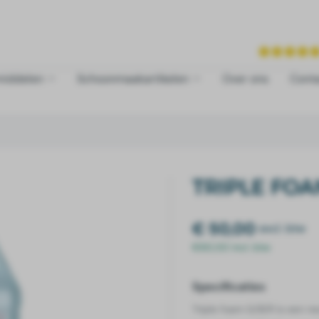
middelen
Schoonmaakartikelen
Over ons
Cont
TRIPLE FOA
€ 50,00
excl. btw
€60,50 incl. btw
Specificaties
Triple foam G/B/R
is een ne