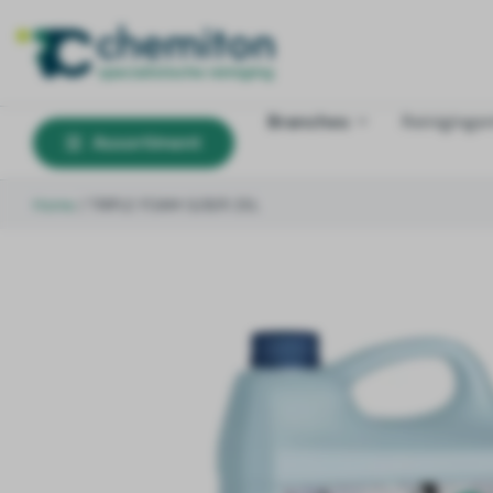
Branches
Reinigings
Assortiment
Home
/
TRIPLE FOAM G/B/R 25L