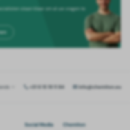
cialisten staan klaar om al uw vragen te
men
ands
+31 6 15 19 11 84
info@chemiton.eu
Social Media
Chemiton