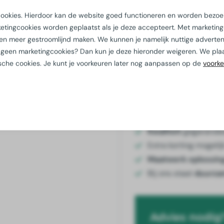
 cookies. Hierdoor kan de website goed functioneren en worden bezo
120
€5
tingcookies worden geplaatst als je deze accepteert. Met marketin
 en meer gestroomlijnd maken. We kunnen je namelijk nuttige adverten
240
€5
och geen marketingcookies? Dan kun je deze hieronder weigeren. We pl
240+
Op
ische cookies. Je kunt je voorkeuren later nog aanpassen op de
voork
Voeg t
Kwaliteit
gegarande
Extra korting mogelij
Maatwerk oplossin
Bij ons staat
duurza
Advies nodig