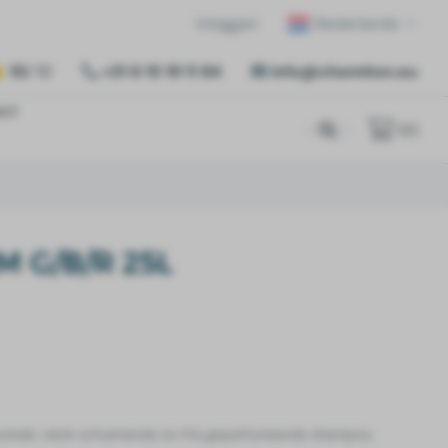
Inloggen
Nederlands
10
/ 10
+31 6 15 19 11 84
info@chemiton.eu
act
(
0
)
M G/B/R 25L
utrale, sterk schuimende en fris geparfumeerde shampoo,