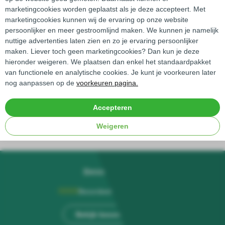
marketingcookies worden geplaatst als je deze accepteert. Met
Onze ervaren vakspecialisten staan klaar
marketingcookies kunnen wij de ervaring op onze website
om al uw vragen te beantwoorden!
persoonlijker en meer gestroomlijnd maken. We kunnen je namelijk
nuttige advertenties laten zien en zo je ervaring persoonlijker
Contact opnemen
maken. Liever toch geen marketingcookies? Dan kun je deze
hieronder weigeren. We plaatsen dan enkel het standaardpakket
van functionele en analytische cookies. Je kunt je voorkeuren later
nog aanpassen op de
voorkeuren pagina.
Nederlands
+31 6 15 19 11 84
English
Accepteren
info@chemiton.eu
Deutsch
Weigeren
Beoordelingen
Beoordeeld met een
10
/ 10
Bekijk beoordelingen