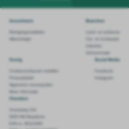
Assortiment
Branches
Reinigingsmiddelen
Land- en tuinbouw
Allesreiniger
Car- en truckwash
Industrie
Schoonmaak
Overig
Social Media
Cookievoorkeuren instellen
Facebook
Privacybeleid
Instagram
Algemene voorwaarden
Meer informatie
Chemiton
Groesweg 12A
5993 NN Maasbree
KVK-nr. 90122305