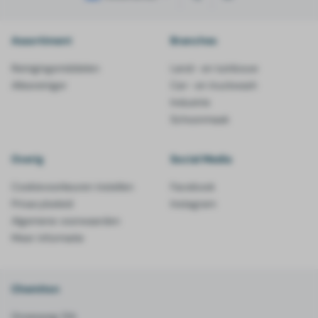
Assortiment
Branches
Reinigingsmiddelen
Land- en tuinbouw
Allesreiniger
Car- en truckwash
Industrie
Schoonmaak
Overig
Social Media
Cookievoorkeuren instellen
Facebook
Privacybeleid
Instagram
Algemene voorwaarden
Meer informatie
Chemiton
Groesweg 12A