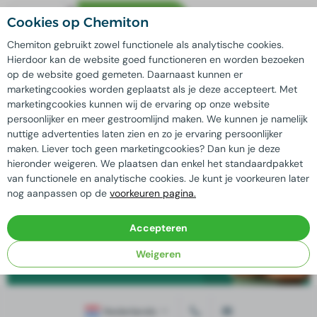
In
winkelwagen
Cookies op Chemiton
Chemiton gebruikt zowel functionele als analytische cookies.
Hierdoor kan de website goed functioneren en worden bezoeken
Kwaliteit
gegarandeerd
op de website goed gemeten. Daarnaast kunnen er
Extra korting mogelijk bij
grote afname
marketingcookies worden geplaatst als je deze accepteert. Met
Maatwerk oplossingen
mogelijk door
eigen laboratorium
marketingcookies kunnen wij de ervaring op onze website
Bij ons staat
duurzame bedrijfsvoering
centraal
persoonlijker en meer gestroomlijnd maken. We kunnen je namelijk
nuttige advertenties laten zien en zo je ervaring persoonlijker
maken. Liever toch geen marketingcookies? Dan kun je deze
hieronder weigeren. We plaatsen dan enkel het standaardpakket
Advies nodig?
van functionele en analytische cookies. Je kunt je voorkeuren later
nog aanpassen op de
voorkeuren pagina.
Onze ervaren vakspecialisten staan klaar
om al uw vragen te beantwoorden!
Accepteren
Contact opnemen
Weigeren
Nederlands