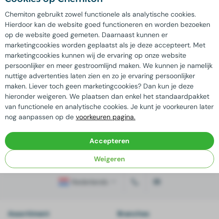
Kwaliteit
gegarandeerd
Chemiton gebruikt zowel functionele als analytische cookies.
Extra korting mogelijk bij
grote afname
Hierdoor kan de website goed functioneren en worden bezoeken
Maatwerk oplossingen
mogelijk door
eigen laboratorium
op de website goed gemeten. Daarnaast kunnen er
marketingcookies worden geplaatst als je deze accepteert. Met
Bij ons staat
duurzame bedrijfsvoering
centraal
marketingcookies kunnen wij de ervaring op onze website
persoonlijker en meer gestroomlijnd maken. We kunnen je namelijk
nuttige advertenties laten zien en zo je ervaring persoonlijker
Advies nodig?
maken. Liever toch geen marketingcookies? Dan kun je deze
hieronder weigeren. We plaatsen dan enkel het standaardpakket
Onze ervaren vakspecialisten staan klaar
van functionele en analytische cookies. Je kunt je voorkeuren later
nog aanpassen op de
voorkeuren pagina.
om al uw vragen te beantwoorden!
Contact opnemen
Accepteren
Weigeren
Nederlands
Assortiment
Branches