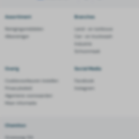
Assortiment
Branches
Reinigingsmiddelen
Land- en tuinbouw
Allesreiniger
Car- en truckwash
Industrie
Schoonmaak
Overig
Social Media
Cookievoorkeuren instellen
Facebook
Privacybeleid
Instagram
Algemene voorwaarden
Meer informatie
Chemiton
Groesweg 12A