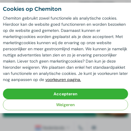
THIOX SAFECLEAN
THIOX SAFECLEAN
200L
1000L
Cookies op Chemiton
Chemiton gebruikt zowel functionele als analytische cookies.
Hierdoor kan de website goed functioneren en worden bezoeken
Kwaliteit
gegarandeerd
op de website goed gemeten. Daarnaast kunnen er
Extra korting mogelijk bij
grote afname
marketingcookies worden geplaatst als je deze accepteert. Met
Maatwerk oplossingen
mogelijk door
eigen laboratorium
marketingcookies kunnen wij de ervaring op onze website
Bij ons staat
duurzame bedrijfsvoering
centraal
persoonlijker en meer gestroomlijnd maken. We kunnen je namelijk
nuttige advertenties laten zien en zo je ervaring persoonlijker
maken. Liever toch geen marketingcookies? Dan kun je deze
hieronder weigeren. We plaatsen dan enkel het standaardpakket
Advies nodig?
van functionele en analytische cookies. Je kunt je voorkeuren later
nog aanpassen op de
voorkeuren pagina.
Onze ervaren vakspecialisten staan klaar
om al uw vragen te beantwoorden!
Accepteren
Contact opnemen
Weigeren
Nederlands