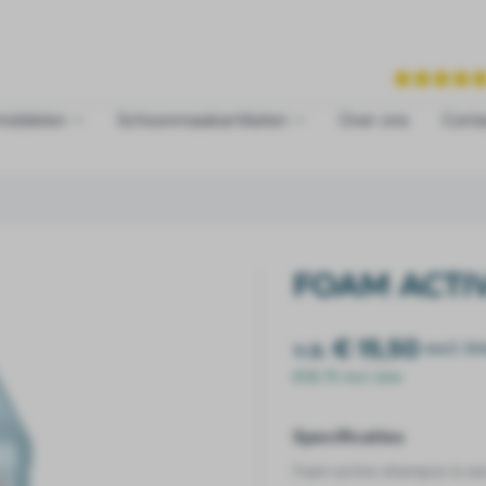
middelen
Schoonmaakartikelen
Over ons
Cont
FOAM ACTI
v.a.
€ 15,50
excl. b
€18,75 incl. btw
Specificaties
Foam active shampoo is ee