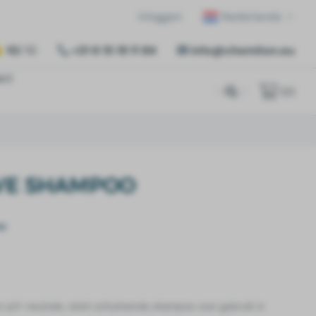
Inloggen
Nederlands
10
/ 10
+31 6 15 19 11 84
info@chemiton.eu
act
(
0
)
VE SHAMPOO
tw
n pH-neutrale, sterk schuimende shampoo voor gebruik in