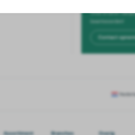
Onze ervaren vakspe
beantwoorden!
Contact opne
Nederl
Assortiment
Branches
Overig