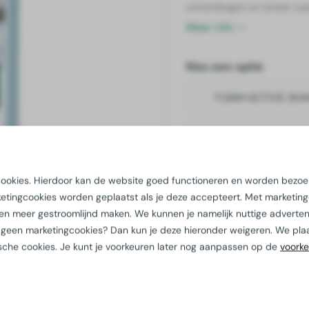
schuimbogen en textiel-was
voertuigoppervlak en zorgt 
Meer info
tasten. Geschikt voor alle la
Kies een optie
FOAM ACTIVE SH
FOAM ACTIVE SH
 cookies. Hierdoor kan de website goed functioneren en worden bezo
Kwaliteit
gegarande
tingcookies worden geplaatst als je deze accepteert. Met marketin
Extra korting mogelij
 en meer gestroomlijnd maken. We kunnen je namelijk nuttige adverten
Maatwerk oplossin
och geen marketingcookies? Dan kun je deze hieronder weigeren. We pl
ische cookies. Je kunt je voorkeuren later nog aanpassen op de
voork
Bij ons staat
duurza
Advies nodig