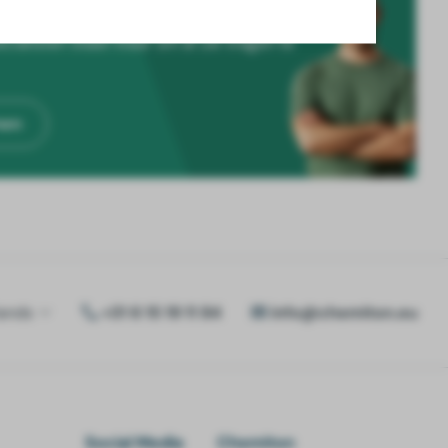
cialisten staan klaar om al uw vragen te
men
ands
+31 6 15 19 11 84
info@chemiton.eu
Social Media
Chemiton