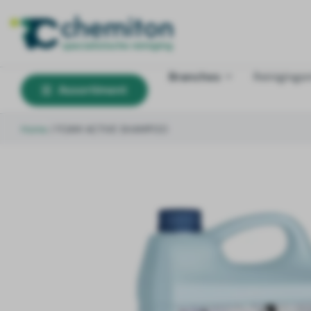
Branches
Reinigings
Assortiment
Home
/
FOAM ACTIVE SHAMPOO