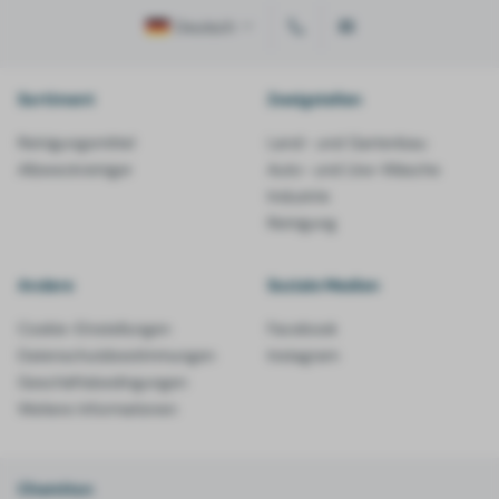
Deutsch
Sortiment
Zweigstellen
Reinigungsmittel
Land- und Gartenbau
Allzweckreiniger
Auto- und Lkw-Wäsche
Industrie
Reinigung
Andere
Soziale Medien
Cookie-Einstellungen
Facebook
Datenschutzbestimmungen
Instagram
Geschäftsbedingungen
Weitere Informationen
Chemiton