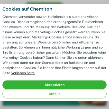
In
winkelwagen
Cookies auf Chemiton
Chemiton verwendet sowohl funktionale als auch analytische
Cookies. Diese ermöglichen das ordnungsgemäße Funktionieren
Qualität
garantiert
der Website und die Messung der Website-Besuche. Darüber
Extra-Rabatt möglich bei
starke Verminderung
hinaus können auch Marketing-Cookies gesetzt werden, wenn Sie
Maßgeschneiderte Lösungen
möglicherweise durch
diese akzeptieren. Marketing-Cookies ermöglichen es uns, die
hauseigenes Labor
Erfahrung auf unserer Website persönlicher und effizienter zu
Mit uns
nachhaltiges Unternehmen
zentral
gestalten. So können wir Ihnen nützliche Werbung zeigen und so
Ihre Erfahrung persönlicher gestalten. Möchten Sie trotzdem keine
Marketing-Cookies haben? Dann können Sie sie unten ablehnen.
Wir setzen dann nur den Standardsatz an funktionalen und
Brauchen Sie einen Rat?
analytischen Cookies. Sie können Ihre Einstellungen später auf der
Seite
Vorlieben Seite.
Unsere erfahrenen Fachleute sind bereit,
alle Ihre Fragen zu beantworten!
Akzeptieren
Abfälle
Kontakt aufnehmen