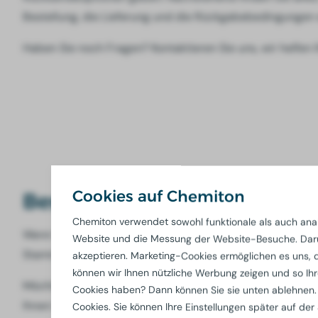
Bestellung, die Lieferung und die Rückgabebedingungen
Haben Sie noch Fragen? Kontaktieren Sie uns, wir helfen 
Cookies auf Chemiton
Bestellung und Lieferung
Chemiton verwendet sowohl funktionale als auch ana
Wenn Sie bei uns eine Bestellung aufgeben, können Sie 
Website und die Messung der Website-Besuche. Darü
Stammlieferanten auf Paletten geliefert, so dass Sie sich
akzeptieren. Marketing-Cookies ermöglichen es uns, di
können wir Ihnen nützliche Werbung zeigen und so Ihr
Möchten Sie vorab ein Angebot erhalten? Das ist kein Pr
Cookies haben? Dann können Sie sie unten ablehnen.
Ihnen in Verbindung setzen, um Ihre Anfrage zu besprec
Cookies. Sie können Ihre Einstellungen später auf der