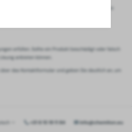
bergehend nicht vorrätig sein, informieren wir Sie so
kontaktieren.
en erfüllen. Sollte ein Produkt beschädigt oder falsch
e Lösung anbieten können.
über das Kontaktformular und geben Sie deutlich an, um
tsch
+31 6 15 19 11 84
info@chemiton.eu