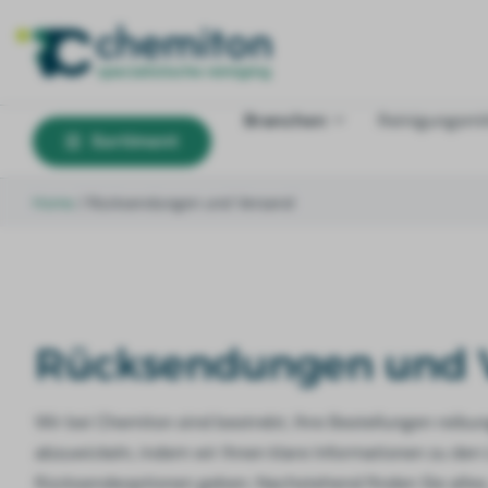
Branchen
Reinigungsmit
Sortiment
Home
/
Rücksendungen und Versand
Rücksendungen und 
Wir bei Chemiton sind bestrebt, Ihre Bestellungen reibun
abzuwickeln, indem wir Ihnen klare Informationen zu den 
Rücksendeoptionen geben. Nachstehend finden Sie alles,