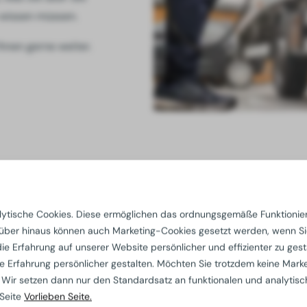
 wissen müssen.
Ihnen gerne weiter.
lytische Cookies. Diese ermöglichen das ordnungsgemäße Funktionie
in der Regel innerhalb von 5-7 Werktagen mit der Lieferung 
ber hinaus können auch Marketing-Cookies gesetzt werden, wenn Si
 einer sicheren und zuverlässigen Lieferung sicher sein können
e Erfahrung auf unserer Website persönlicher und effizienter zu gest
e Erfahrung persönlicher gestalten. Möchten Sie trotzdem keine Mark
oblem. Füllen Sie einfach das Kontaktformular auf unserer Web
 Wir setzen dann nur den Standardsatz an funktionalen und analytis
hen und Ihnen ein passendes Angebot zu unterbreiten.
 Seite
Vorlieben Seite.