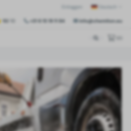
Einloggen
Deutsch
10
/ 10
+31 6 15 19 11 84
info@chemiton.eu
(
0
)