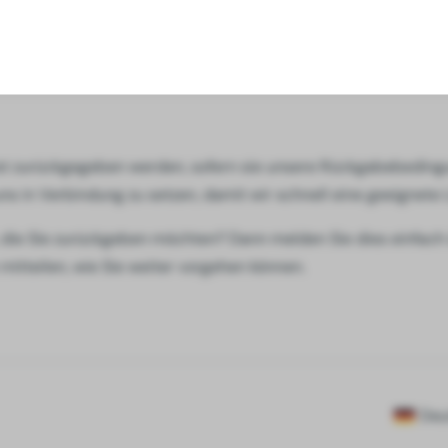
75 €, für Lieferungen in Belgien 50 €. Sollte ein Produkt vorü
 Natürlich können Sie uns jederzeit für aktuelle Informationen 
st zurückgegeben werden, sofern sie unsere Rückgabebedingung
 uns in Verbindung zu setzen, damit wir schnell eine geeignet
 die Sie zurückgeben möchten? Dann melden Sie dies einfach 
mitteilen, wie Sie weiter vorgehen können.
Deu