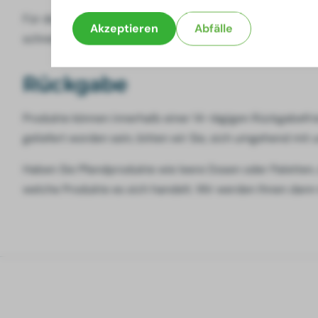
Für den Versand innerhalb der Niederlande berechnen wir 
Akzeptieren
Abfälle
schnell wie möglich über die voraussichtliche Lieferfrist.
Rückgabe
Produkte können innerhalb einer 14-tägigen Rückgabefri
geliefert worden sein, bitten wir Sie, sich umgehend mit
Haben Sie Pfandprodukte wie leere Dosen oder Paletten,
welche Produkte es sich handelt. Wir werden Ihnen dann 