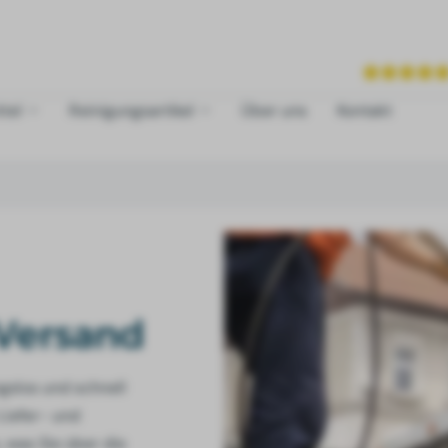
tel
Reinigungsartikel
Über uns
Kontakt
Versand
gslos und schnell
Liefer- und
 was Sie über die