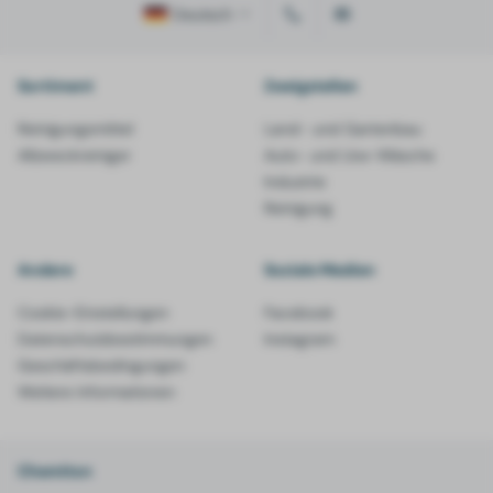
Deutsch
Sortiment
Zweigstellen
Reinigungsmittel
Land- und Gartenbau
Allzweckreiniger
Auto- und Lkw-Wäsche
Industrie
Reinigung
Andere
Soziale Medien
Cookie-Einstellungen
Facebook
Datenschutzbestimmungen
Instagram
Geschäftsbedingungen
Weitere Informationen
Chemiton