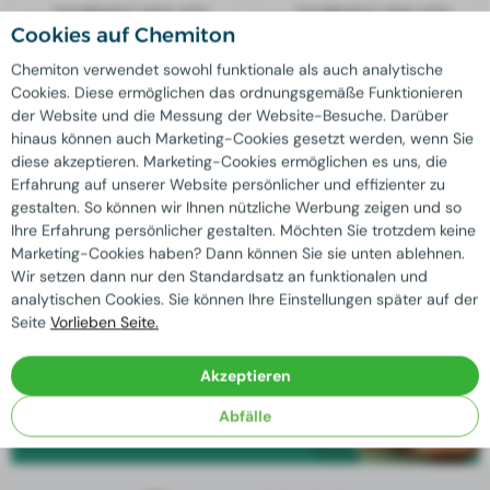
THORNADO WAX 450
THORNADO WAX 450
200L
1000L
Cookies auf Chemiton
Chemiton verwendet sowohl funktionale als auch analytische
Cookies. Diese ermöglichen das ordnungsgemäße Funktionieren
Qualität
garantiert
der Website und die Messung der Website-Besuche. Darüber
Extra-Rabatt möglich bei
starke Verminderung
hinaus können auch Marketing-Cookies gesetzt werden, wenn Sie
Maßgeschneiderte Lösungen
möglicherweise durch
diese akzeptieren. Marketing-Cookies ermöglichen es uns, die
hauseigenes Labor
Erfahrung auf unserer Website persönlicher und effizienter zu
Mit uns
nachhaltiges Unternehmen
zentral
gestalten. So können wir Ihnen nützliche Werbung zeigen und so
Ihre Erfahrung persönlicher gestalten. Möchten Sie trotzdem keine
Marketing-Cookies haben? Dann können Sie sie unten ablehnen.
Wir setzen dann nur den Standardsatz an funktionalen und
Brauchen Sie einen Rat?
analytischen Cookies. Sie können Ihre Einstellungen später auf der
Seite
Vorlieben Seite.
Unsere erfahrenen Fachleute sind bereit,
alle Ihre Fragen zu beantworten!
Akzeptieren
Kontakt aufnehmen
Abfälle