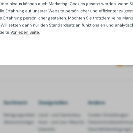
ber hinaus können auch Marketing-Cookies gesetzt werden, wenn Si
e Erfahrung auf unserer Website persönlicher und effizienter zu gest
e Erfahrung persönlicher gestalten. Möchten Sie trotzdem keine Mark
 Wir setzen dann nur den Standardsatz an funktionalen und analytis
 Seite
Vorlieben Seite.
Deu
Sortiment
Zweigstellen
Andere
Reinigungsmittel
Land- und Gartenbau
Cookie-Einstellungen
Allzweckreiniger
Auto- und Lkw-Wäsche
Datenschutzbestimmu
Industrie
Geschäftsbedingungen