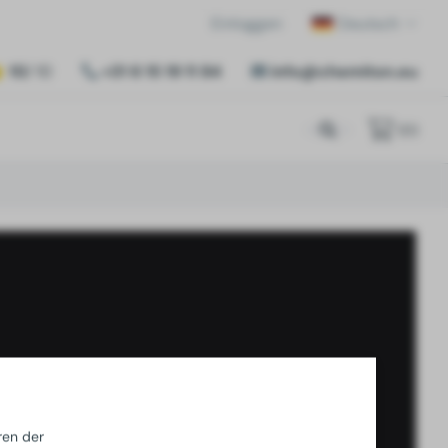
Einloggen
Deutsch
10
/ 10
+31 6 15 19 11 84
info@chemiton.eu
(
0
)
ren der