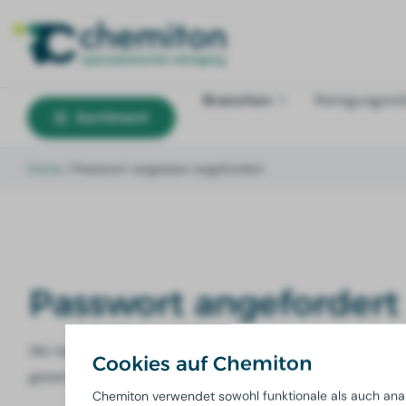
Branchen
Reinigungsmit
Sortiment
Home
/
Passwort vergessen angefordert
Passwort angefordert
Wir haben Ihnen per E-Mail einen Link zur Erstellung ei
Cookies auf Chemiton
gesendet.
Chemiton verwendet sowohl funktionale als auch ana