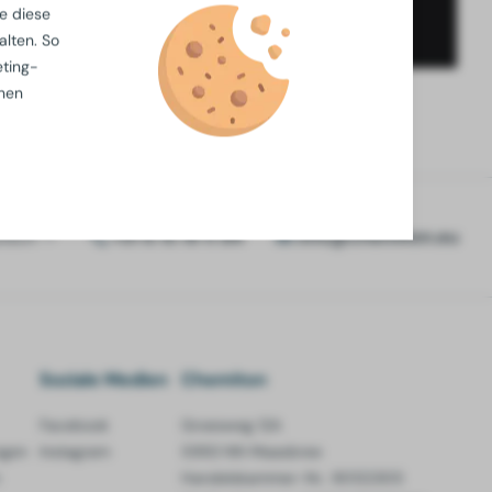
e diese
alten. So
eting-
chen
tsch
+31 6 15 19 11 84
info@chemiton.eu
Soziale Medien
Chemiton
Facebook
Groesweg 12A
ngen
Instagram
5993 NN Maasbree
Handelskammer-Nr.. 90122305